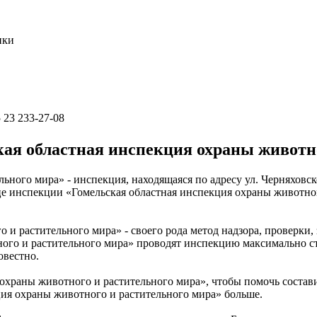
ики
 23 233-27-08
ая областная инспекция охраны животно
ьного мира» - инспекция, находящаяся по адресу ул. Черняховск
ице инспекции «Гомельская областная инспекция охраны животн
и растительного мира» - своего рода метод надзора, проверки,
ого и растительного мира» проводят инспекцию максимально ст
овестно.
 охраны животного и растительного мира», чтобы помочь соста
ция охраны животного и растительного мира» больше.