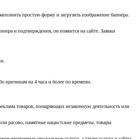
заполнить простую форму и загрузить изображение баннера.
нера и подтверждения, он появится на сайте. Заявки
и.
о причинам на 4 часа и более по времени.
 реклама товаров, поощряющих незаконную деятельность или
или расово, памятные нацистские предметы, товары
ая незаконные сексуальные услуги, а также услуги и сайты,