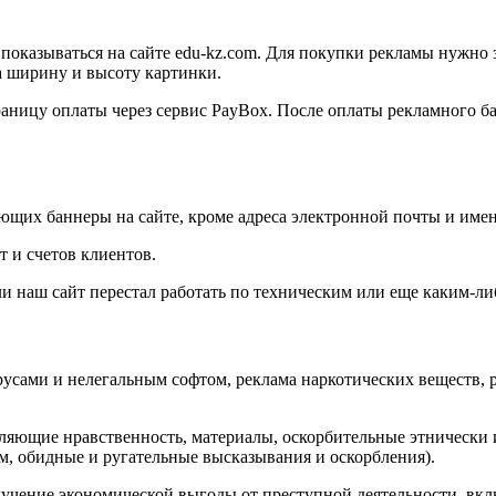
показываться на сайте edu-kz.com. Для покупки рекламы нужно 
а ширину и высоту картинки.
ницу оплаты через сервис PayBox. После оплаты рекламного бан
щих баннеры на сайте, кроме адреса электронной почты и имен
 и счетов клиентов.
и наш сайт перестал работать по техническим или еще каким-либ
ирусами и нелегальным софтом, реклама наркотических веществ,
ляющие нравственность, материалы, оскорбительные этнически 
м, обидные и ругательные высказывания и оскорбления).
чение экономической выгоды от преступной деятельности, включ