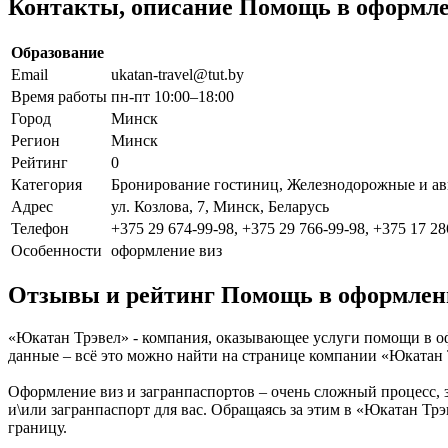
Контакты, описание Помощь в оформле
Образование
Email
ukatan-travel@tut.by
Время работы
пн-пт 10:00–18:00
Город
Минск
Регион
Минск
Рейтинг
0
Категория
Бронирование гостиниц, Железнодорожные и ави
Адрес
ул. Козлова, 7, Минск, Беларусь
Телефон
+375 29 674-99-98, +375 29 766-99-98, +375 17 28
Особенности
оформление виз
Отзывы и рейтинг Помощь в оформлени
«Юкатан Трэвел» - компания, оказывающее услуги помощи в офо
данные – всё это можно найти на странице компании «Юкатан
Оформление виз и загранпаспортов – очень сложный процесс,
и\или загранпаспорт для вас. Обращаясь за этим в «Юкатан Тр
границу.