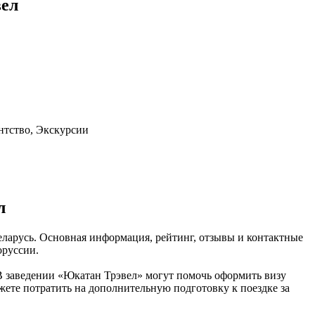
вел
нтство, Экскурсии
л
еларусь. Основная информация, рейтинг, отзывы и контактные
оруссии.
В заведении «Юкатан Трэвел» могут помочь оформить визу
ожете потратить на дополнительную подготовку к поездке за