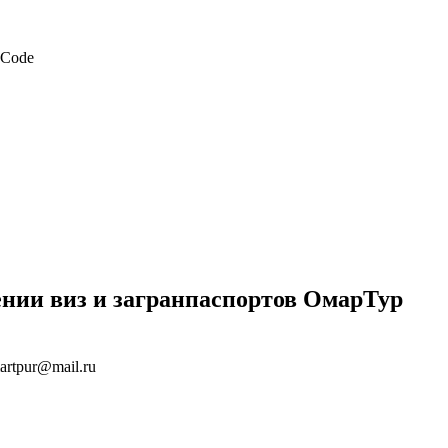
нии виз и загранпаспортов ОмарТур
artpur@mail.ru