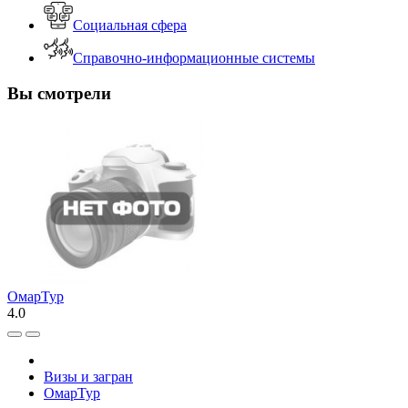
Социальная сфера
Справочно-информационные системы
Вы смотрели
ОмарТур
4.0
Визы и загран
ОмарТур