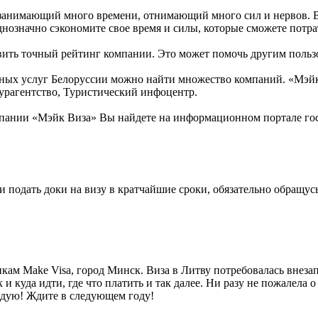
 занимающий много времени, отнимающий много сил и нервов. В
днозначно сэкономите свое время и силы, которые сможете потра
вить точный рейтинг компании. Это может помочь другим пользо
ных услуг Белоруссии можно найти множество компаний. «Мэйк 
урагентство, Туристический инфоцентр.
пании «Мэйк Виза» Вы найдете на информационном портале гос
и подать доки на визу в кратчайшие сроки, обязательно обращус
ам Make Visa, город Минск. Виза в Литву потребовалась внезапн
к и куда идти, где что платить и так далее. Ни разу не пожалела 
ндую! Ждите в следующем году!