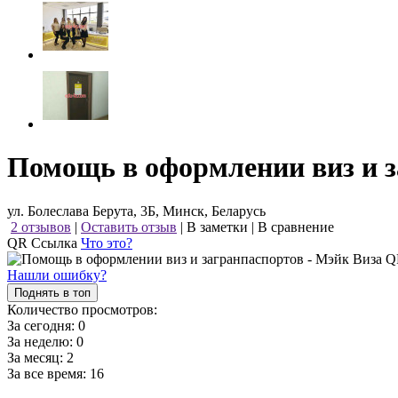
Помощь в оформлении виз и з
ул. Болеслава Берута, 3Б, Минск, Беларусь
2 отзывов
|
Оставить отзыв
|
В заметки
|
В сравнение
QR Ссылка
Что это?
Нашли ошибку?
Поднять в топ
Количество просмотров:
За сегодня:
0
За неделю:
0
За месяц:
2
За все время:
16