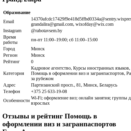
Образование
14370afcdc17429f9e418d5ffbd0334a@sentry.wixpre
Email
grandalira@gmail.com, wixofday@wix.com
Instagram
@rabotavsem.by
Время
пн-пт 11:00–19:00; сб 11:00–15:00
работы
Город
Минск
Регион
Минск
Рейтинг
0
Кадровое агентство, Курсы иностранных языков,
Категория
Помощь в оформлении виз и загранпаспортов, Ра
за рубежом
Адрес
Партизанский просп., 81, Минск, Беларусь
Телефон
+375 25 633-19-08
Wi-Fi; оформление виз; онлайн занятия; группы д
Особенности
взрослых
Отзывы и рейтинг Помощь в
оформлении виз и загранпаспортов