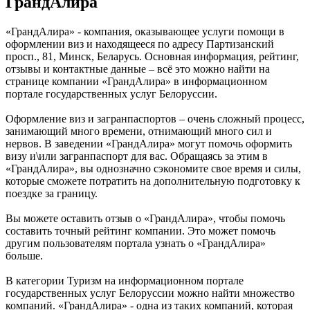
ГрандАлира
«ГрандАлира» - компания, оказывающее услуги помощи в
оформлении виз и находящееся по адресу Партизанский
просп., 81, Минск, Беларусь. Основная информация, рейтинг,
отзывы и контактные данные – всё это можно найти на
странице компании «ГрандАлира» в информационном
портале государственных услуг Белоруссии.
Оформление виз и загранпаспортов – очень сложный процесс,
занимающий много времени, отнимающий много сил и
нервов. В заведении «ГрандАлира» могут помочь оформить
визу и\или загранпаспорт для вас. Обращаясь за этим в
«ГрандАлира», вы однозначно сэкономите свое время и силы,
которые сможете потратить на дополнительную подготовку к
поездке за границу.
Вы можете оставить отзыв о «ГрандАлира», чтобы помочь
составить точный рейтинг компании. Это может помочь
другим пользователям портала узнать о «ГрандАлира»
больше.
В категории Туризм на информационном портале
государственных услуг Белоруссии можно найти множество
компаний. «ГрандАлира» - одна из таких компаний, которая