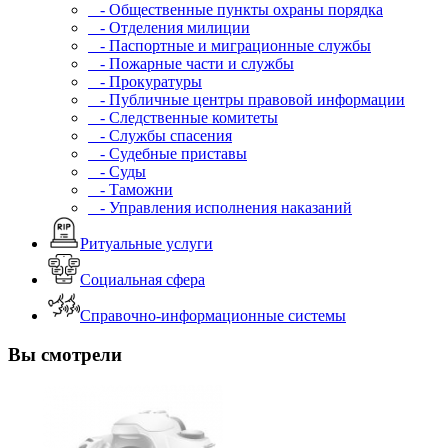
- Общественные пункты охраны порядка
- Отделения милиции
- Паспортные и миграционные службы
- Пожарные части и службы
- Прокуратуры
- Публичные центры правовой информации
- Следственные комитеты
- Службы спасения
- Судебные приставы
- Суды
- Таможни
- Управления исполнения наказаний
Ритуальные услуги
Социальная сфера
Справочно-информационные системы
Вы смотрели