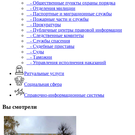
- Общественные пункты охраны порядка
- Отделения милиции
- Паспортные и миграционные службы
- Пожарные части и службы
- Прокуратуры
- Публичные центры правовой информации
- Следственные комитеты
- Службы спасения
- Судебные приставы
- Суды
- Таможни
- Управления исполнения наказаний
Ритуальные услуги
Социальная сфера
Справочно-информационные системы
Вы смотрели