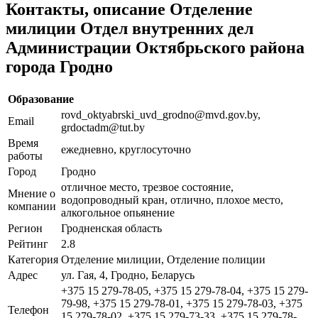
Контакты, описание Отделение
милиции Отдел внутренних дел
Администрации Октябрьского района
города Гродно
Образование
rovd_oktyabrski_uvd_grodno@mvd.gov.by,
Email
grdoctadm@tut.by
Время
ежедневно, круглосуточно
работы
Город
Гродно
отличное место, трезвое состояние,
Мнение о
водопроводный кран, отлично, плохое место,
компании
алкогольное опьянение
Регион
Гродненская область
Рейтинг
2.8
Категория
Отделение милиции, Отделение полиции
Адрес
ул. Гая, 4, Гродно, Беларусь
+375 15 279-78-05, +375 15 279-78-04, +375 15 279-
79-98, +375 15 279-78-01, +375 15 279-78-03, +375
Телефон
15 279-78-02, +375 15 279-73-33, +375 15 279-78-