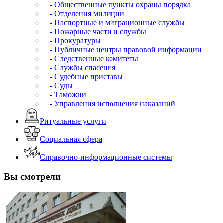
- Общественные пункты охраны порядка
- Отделения милиции
- Паспортные и миграционные службы
- Пожарные части и службы
- Прокуратуры
- Публичные центры правовой информации
- Следственные комитеты
- Службы спасения
- Судебные приставы
- Суды
- Таможни
- Управления исполнения наказаний
Ритуальные услуги
Социальная сфера
Справочно-информационные системы
Вы смотрели