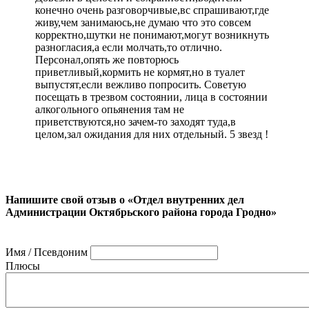
конечно очень разговорчивые,вс спрашивают,где
живу,чем занимаюсь,не думаю что это совсем
корректно,шутки не понимают,могут возникнуть
разногласия,а если молчать,то отлично.
Персонал,опять же повторюсь
приветливый,кормить не кормят,но в туалет
выпустят,если вежливо попросить. Советую
посещать в трезвом состоянии, лица в состоянии
алкогольного опьянения там не
приветствуются,но зачем-то заходят туда,в
целом,зал ожидания для них отдельный. 5 звезд !
Напишите свой отзыв о «Отдел внутренних дел
Администрации Октябрьского района города Гродно»
Имя / Псевдоним
Плюсы