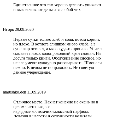
Единственное что там хорошо делают - унижают
и выколачивают деньги за любой чих
Игорь
29.09.2020
Первые сутки только хлеб и вода, потом кормят,
но плохо. В котлете слишком много хлеба, а в
супе жир остался, а мясо куда-то пропало. Унитаз
смывает плохо, водопроводный кран сломан. Из
досуга только книги. Обслуживание сносное, но
не все умеют культурно разговаривать. Шмонали
нежно. В целом не понравилось. Не советую
данное учереждение.
martishko.den
11.09.2019
Отличное место. Пахнет конечно не очень,но в
целом чистенько,все
нарядные,костюмчики,классный парфюм.
Довезли в целости и сохранности,водители