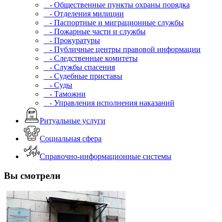
- Общественные пункты охраны порядка
- Отделения милиции
- Паспортные и миграционные службы
- Пожарные части и службы
- Прокуратуры
- Публичные центры правовой информации
- Следственные комитеты
- Службы спасения
- Судебные приставы
- Суды
- Таможни
- Управления исполнения наказаний
Ритуальные услуги
Социальная сфера
Справочно-информационные системы
Вы смотрели