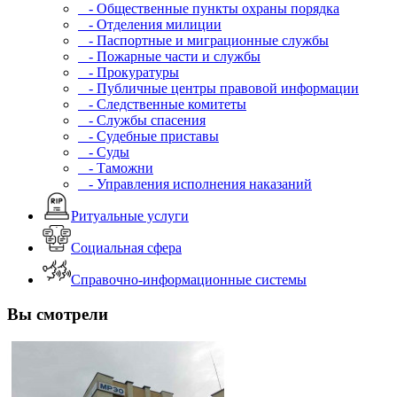
- Общественные пункты охраны порядка
- Отделения милиции
- Паспортные и миграционные службы
- Пожарные части и службы
- Прокуратуры
- Публичные центры правовой информации
- Следственные комитеты
- Службы спасения
- Судебные приставы
- Суды
- Таможни
- Управления исполнения наказаний
Ритуальные услуги
Социальная сфера
Справочно-информационные системы
Вы смотрели