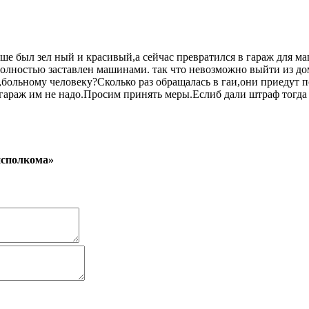
ше был зел ный и красивый,а сейчас превратился в гараж для м
полностью заставлен машинами. так что невозможно выйти из дом
ольному человеку?Сколько раз обращалась в гаи,они приедут по
гараж им не надо.Просим принять меры.Еслиб дали штраф тогда 
исполкома»