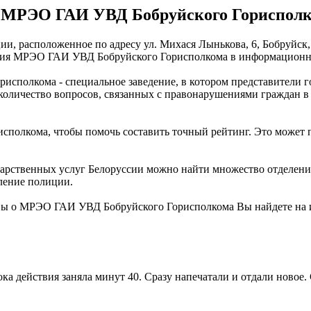
 МРЭО ГАИ УВД Бобруйского Гориспол
 расположенное по адресу ул. Михася Лынькова, 6, Бобруйск, 
ения МРЭО ГАИ УВД Бобруйского Горисполкома в информационно
сполкома - специальное заведение, в котором представители г
количество вопросов, связанных с правонарушениями граждан в 
полкома, чтобы помочь составить точный рейтинг. Это может 
рственных услуг Белоруссии можно найти множество отделени
ление полиции.
ы о МРЭО ГАИ УВД Бобруйского Горисполкома Вы найдете на и
ка действия заняла минут 40. Сразу напечатали и отдали новое.