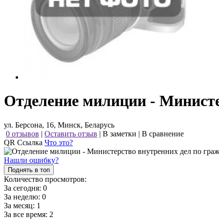
Отделение милиции - Министе
ул. Берсона, 16, Минск, Беларусь
0 отзывов
|
Оставить отзыв
|
В заметки
|
В сравнение
QR Ссылка
Что это?
Нашли ошибку?
Поднять в топ
Количество просмотров:
За сегодня:
0
За неделю:
0
За месяц:
1
За все время:
2