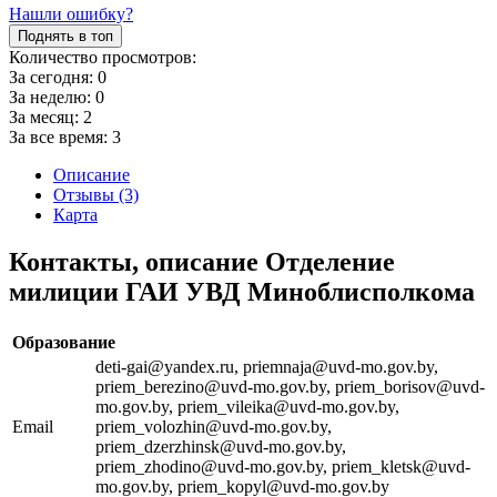
Нашли ошибку?
Поднять в топ
Количество просмотров:
За сегодня:
0
За неделю:
0
За месяц:
2
За все время:
3
Описание
Отзывы (3)
Карта
Контакты, описание Отделение
милиции ГАИ УВД Миноблисполкома
Образование
deti-gai@yandex.ru, priemnaja@uvd-mo.gov.by,
priem_berezino@uvd-mo.gov.by, priem_borisov@uvd-
mo.gov.by, priem_vileika@uvd-mo.gov.by,
Email
priem_volozhin@uvd-mo.gov.by,
priem_dzerzhinsk@uvd-mo.gov.by,
priem_zhodino@uvd-mo.gov.by, priem_kletsk@uvd-
mo.gov.by, priem_kopyl@uvd-mo.gov.by