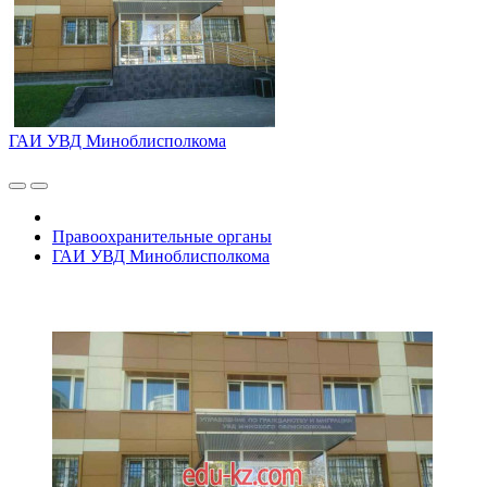
ГАИ УВД Миноблисполкома
Правоохранительные органы
ГАИ УВД Миноблисполкома