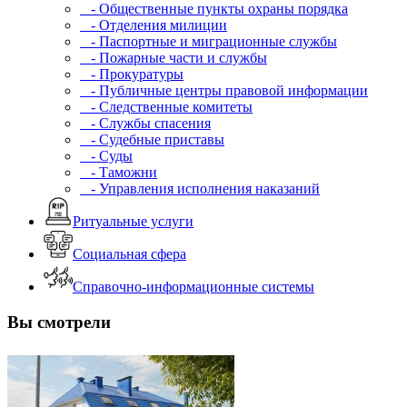
- Общественные пункты охраны порядка
- Отделения милиции
- Паспортные и миграционные службы
- Пожарные части и службы
- Прокуратуры
- Публичные центры правовой информации
- Следственные комитеты
- Службы спасения
- Судебные приставы
- Суды
- Таможни
- Управления исполнения наказаний
Ритуальные услуги
Социальная сфера
Справочно-информационные системы
Вы смотрели