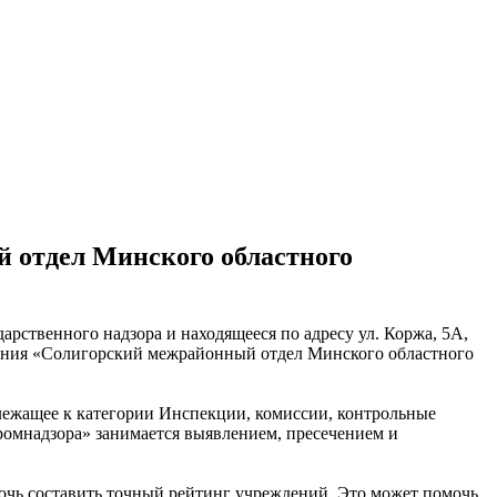
 отдел Минского областного
рственного надзора и находящееся по адресу ул. Коржа, 5А,
ждения «Солигорский межрайонный отдел Минского областного
лежащее к категории Инспекции, комиссии, контрольные
ромнадзора» занимается выявлением, пресечением и
очь составить точный рейтинг учреждений. Это может помочь