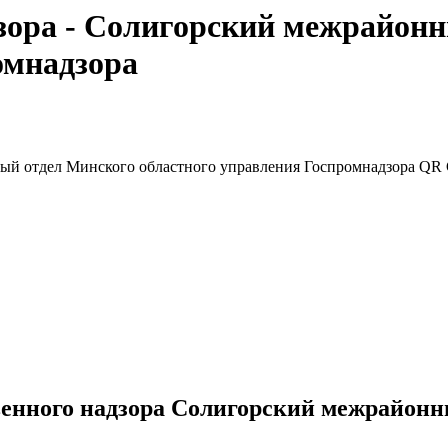
зора - Солигорский межрайон
омнадзора
венного надзора Солигорский межрайонн