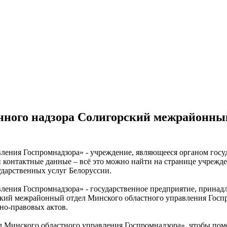
нного надзора Солигорский межрайонный
ния Госпромнадзора» - учреждение, являющееся органом госуда
 и контактные данные – всё это можно найти на странице учре
дарственных услуг Белоруссии.
ения Госпромнадзора» - государственное предприятие, принад
рский межрайонный отдел Минского областного управления Госп
но-правовых актов.
 Минского областного управления Госпромнадзора», чтобы пом